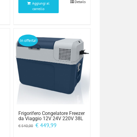
Details
Aggiungi al
carrello
In offerta!
Frigorifero Congelatore Freezer
da Viaggio 12V 24V 220V 38L
Il
Il
€
449,99
€
540,00
prezzo
prezzo
originale
attuale