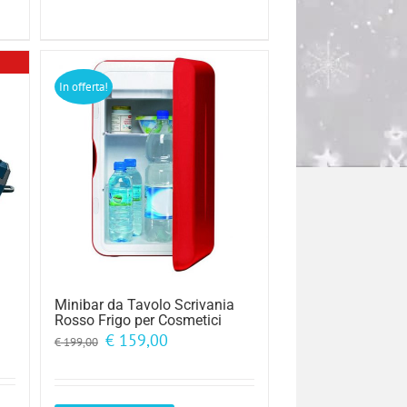
In offerta!
a
Minibar da Tavolo Scrivania
Rosso Frigo per Cosmetici
Il
Il
€
159,00
€
199,00
prezzo
prezzo
originale
attuale
era:
è:
€ 199,00.
€ 159,00.