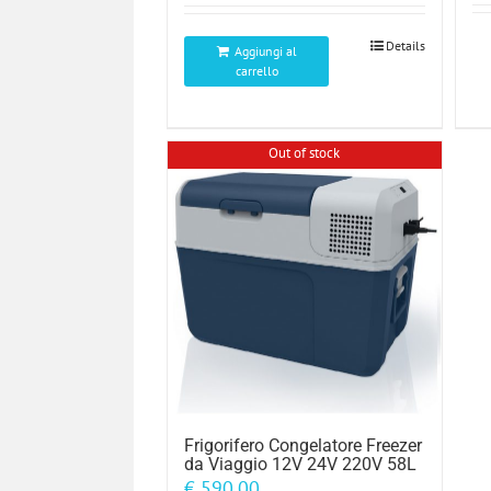
era:
è:
€ 219,00.
€ 169,00.
Details
Aggiungi al
carrello
Out of stock
Frigorifero Congelatore Freezer
da Viaggio 12V 24V 220V 58L
€
590,00