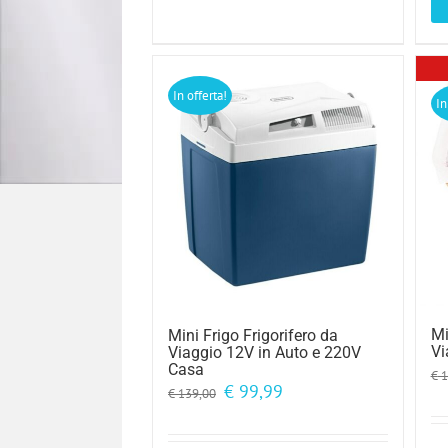
In offerta!
In
Mi
Mini Frigo Frigorifero da
Vi
Viaggio 12V in Auto e 220V
Casa
€
1
Il
Il
€
99,99
€
139,00
prezzo
prezzo
originale
attuale
era:
è: