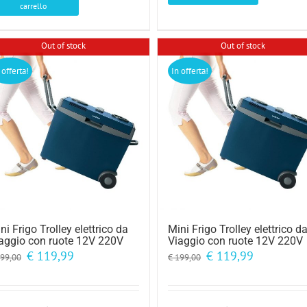
carrello
Out of stock
Out of stock
 offerta!
In offerta!
ni Frigo Trolley elettrico da
Mini Frigo Trolley elettrico d
aggio con ruote 12V 220V
Viaggio con ruote 12V 220V
Il
Il
Il
Il
€
119,99
€
119,99
99,00
€
199,00
prezzo
prezzo
prezzo
prezzo
originale
attuale
originale
attuale
era:
è:
era:
è:
€ 199,00.
€ 119,99.
€ 199,00.
€ 119,99.