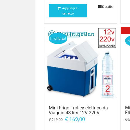
€ 139,00.
€ 99,99.
Details
Aggiungi al
carrello
In offerta!
In
Mi
Mini Frigo Trolley elettrico da
Fr
Viaggio 48 litri 12V 220V
Il
Il
€
169,00
€
1
€
219,00
prezzo
prezzo
originale
attuale