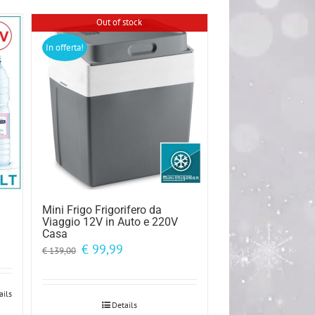
Out of stock
In offerta!
Mini Frigo Frigorifero da
Viaggio 12V in Auto e 220V
Casa
Il
Il
€
99,99
€
139,00
prezzo
prezzo
originale
attuale
era:
è:
ails
€ 139,00.
€ 99,99.
Details