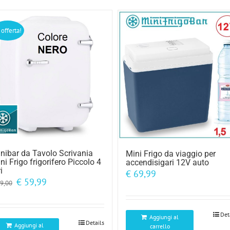
 offerta!
nibar da Tavolo Scrivania
Mini Frigo da viaggio per
ni Frigo frigorifero Piccolo 4
accendisigari 12V auto
ri
€
69,99
Il
Il
€
59,99
9,00
prezzo
prezzo
originale
attuale
era:
è:
Det
Aggiungi al
€ 89,00.
€ 59,99.
Details
Aggiungi al
carrello