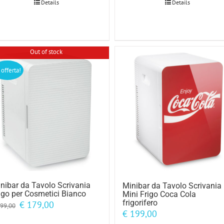
Details
Details
Out of stock
 offerta!
nibar da Tavolo Scrivania
Minibar da Tavolo Scrivania
igo per Cosmetici Bianco
Mini Frigo Coca Cola
frigorifero
Il
Il
€
179,00
99,00
prezzo
prezzo
€
199,00
originale
attuale