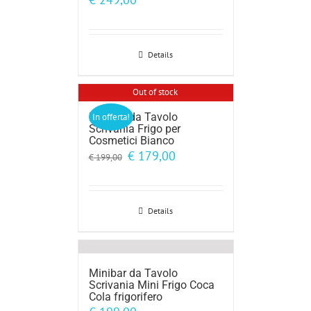
Details
Out of stock
Minibar da Tavolo
In offerta!
Scrivania Frigo per
Cosmetici Bianco
Il
Il
€
179,00
€
199,00
prezzo
prezzo
originale
attuale
era:
è:
€ 199,00.
€ 179,00.
Details
Minibar da Tavolo
Scrivania Mini Frigo Coca
Cola frigorifero