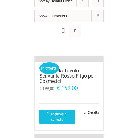
Sort by
Default Order
Show
50 Products
In offerta!
Minibar da Tavolo
Scrivania Rosso Frigo per
Cosmetici
Il
Il
€
159,00
€
199,00
prezzo
prezzo
originale
attuale
era:
è:
€ 199,00.
€ 159,00.
Details
Aggiungi al
carrello