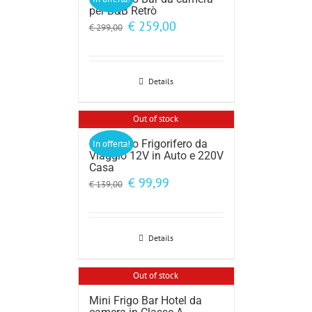
per B&B Retrò
Il
Il
€
259,00
€
299,00
prezzo
prezzo
originale
attuale
era:
è:
€ 299,00.
€ 259,00.
Details
Out of stock
Mini Frigo Frigorifero da
In offerta!
Viaggio 12V in Auto e 220V
Casa
Il
Il
€
99,99
€
139,00
prezzo
prezzo
originale
attuale
era:
è:
€ 139,00.
€ 99,99.
Details
Out of stock
Mini Frigo Bar Hotel da