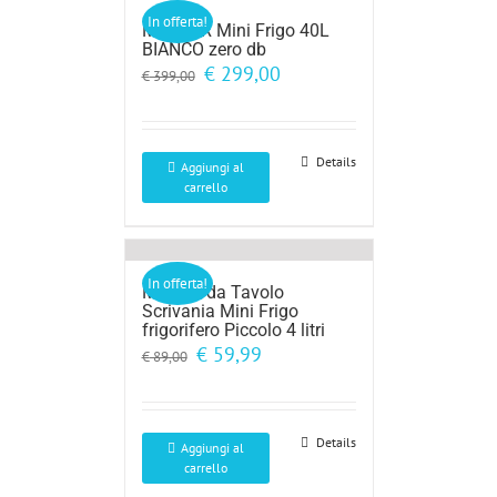
In offerta!
MINIBAR Mini Frigo 40L
BIANCO zero db
Il
Il
€
299,00
€
399,00
prezzo
prezzo
originale
attuale
era:
è:
€ 399,00.
€ 299,00.
Details
Aggiungi al
carrello
In offerta!
Minibar da Tavolo
Scrivania Mini Frigo
frigorifero Piccolo 4 litri
Il
Il
€
59,99
€
89,00
prezzo
prezzo
originale
attuale
era:
è:
€ 89,00.
€ 59,99.
Details
Aggiungi al
carrello