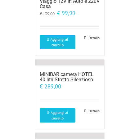
Viaggio 12V in Auto e 220V
Casa
Il
Il
€
99,99
€
139,00
prezzo
prezzo
originale
attuale
era:
è:
€ 139,00.
€ 99,99.
Details
Aggiungi al
carrello
MINIBAR camera HOTEL
40 litri Stretto Silenzioso
€
289,00
Details
Aggiungi al
carrello