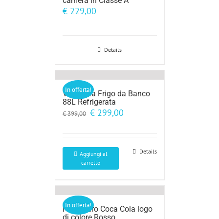
camera in Classe A
€
229,00
Details
In offerta!
Vetrinetta Frigo da Banco
88L Refrigerata
Il
Il
€
299,00
€
399,00
prezzo
prezzo
originale
attuale
era:
è:
€ 399,00.
€ 299,00.
Details
Aggiungi al
carrello
In offerta!
Frigorifero Coca Cola logo
di colore Rosso