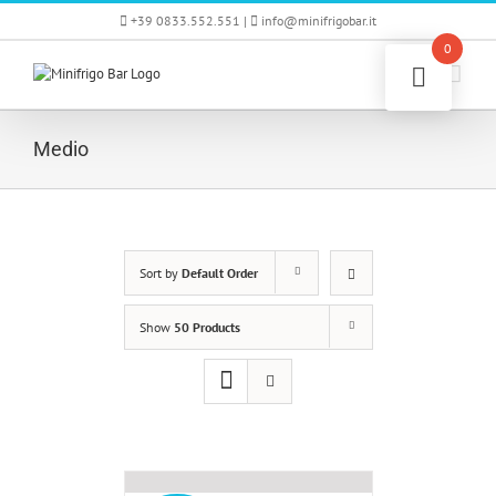
Skip
+39 0833.552.551 |
info@minifrigobar.it
to
0
content
Medio
Sort by
Default Order
Show
50 Products